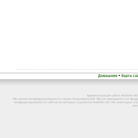
•
Домашняя
Карта са
Администрация сайта AvizInfo.m
Мы ценим конфиденциальность наших пользователей. Мы не передаем и не прода
конфиденциальности сайтов на которые ссылается AvizInfo.md. На некоторых стр
ко