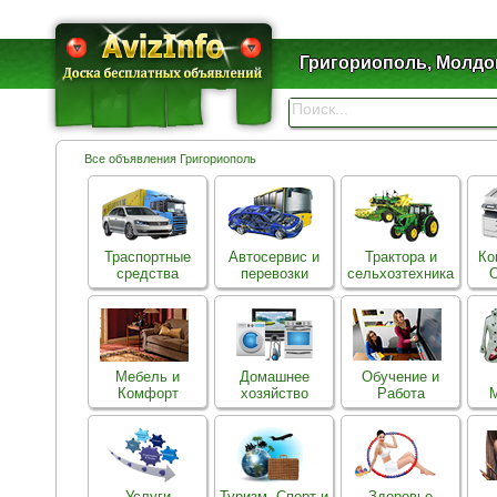
Григориополь, Молдо
Все объявления Григориополь
Траспортные
Автосервис и
Трактора и
Ко
средства
перевозки
сельхозтехника
О
Мебель и
Домашнее
Обучение и
Комфорт
хозяйство
Работа
Услуги
Туризм, Спорт и
Здоровье