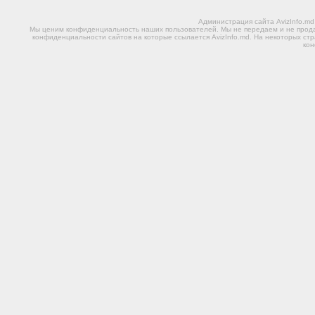
Администрация сайта AvizInfo.m
Мы ценим конфиденциальность наших пользователей. Мы не передаем и не прода
конфиденциальности сайтов на которые ссылается AvizInfo.md. На некоторых стр
ко