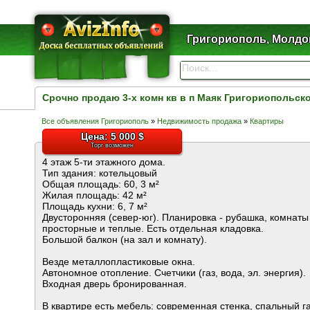
Григориополь, Молдо
Срочно продаю 3-х комн кв в п Маяк Григориопольск
Все объявления Григориополь
»
Недвижимость продажа
»
Квартиры
Цена: 5 000 $
Торг возможен
4 этаж 5-ти этажного дома.
Тип здания: котельцовый
Общая площадь: 60, 3 м²
Жилая площадь: 42 м²
Площадь кухни: 6, 7 м²
Двусторонняя (север-юг). Планировка - рубашка, комнаты
просторные и теплые. Есть отдельная кладовка.
Большой балкон (на зал и комнату).
Везде металлопластиковые окна.
Автономное отопление. Счетчики (газ, вода, эл. энергия).
Входная дверь бронированная.
В квартире есть мебель: современная стенка, спальный г