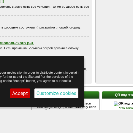
!!
монт. в доме есть все условия. так же во дворе есть все
в хорошем состоянии .(пристройка , погреб, огород,
риопольского р-н.
..Есть времянка.Большом погреб арками в елочку,
tsApp +79110986798
 газ, вода, удобства, хоз постройки, гараж, летняя кухня,
our geolocation in order to distribute content in certain
 further use of the Site and / or the services of the
ing on the “Accept” button, you agree to our cookie
Accept
Customize cookies
 соцсетях
Наша кнопка
QR код эт
популярных
Наша кнопка - логотип AvizInfo, все
желающие могут разместить её у себя
:
Что так
на сайте.
Контакте
:
ogle+
Код кнопки