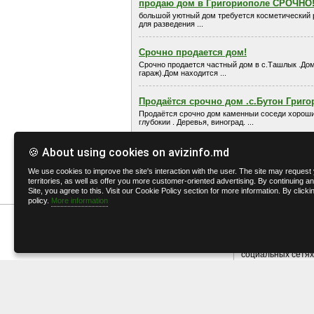
продаю дом в Григориополе СРОЧНО!!
большой уютный дом требуется косметический ре
для разведения ...
Срочно продается дом!
Срочно продается частный дом в с.Ташлык .Дом 
гараж).Дом находится ...
Продаётся срочно дом .с.Бутон Григо
Продаётся срочно дом каменныи соседи хорошие
глубокии . Деревья, виноград. ...
+79516778604 vitaliti2009@mail.ru Wha
🍪 About using cookies on avizinfo.md
Дом каменный , в центре Григориополя, 10 соток,
We use cookies to improve the site's interaction with the user. The site may request y
подвал. Требуется ...
territories, as well as offer you more customer-oriented advertising. By continuing any
Site, you agree to this. Visit our Cookie Policy section for more information. By click
policy.
More information
AvizInfo в
AvizInfo в самых 
социальных сетях
AvizInfo - В
AvizInfo - Go