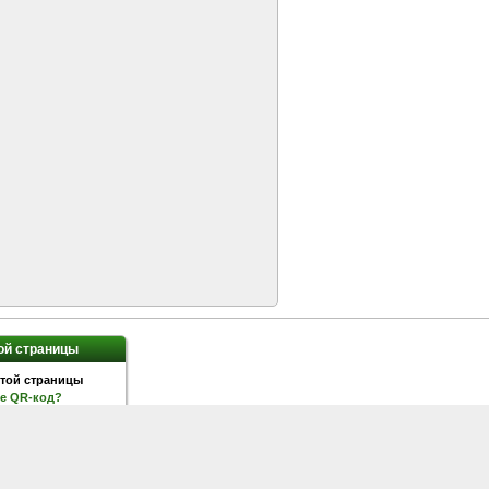
ой страницы
ое QR-код?