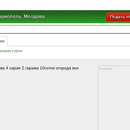
ориополь, Молдова
Подать о
он
продажа
»
Дома
ва 4 сарая 2 гаража 10соток огорода все
Реклама: