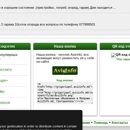
 хорошем состоянии .(пристройка , погреб, огород, гараж).Дом находится ...
 2 гаража 10соток огорода все вопросы по телефону 077888503
 соцсетях
Наша кнопка
QR код эт
популярных
Наша кнопка - логотип AvizInfo, все
желающие могут разместить её у себя
:
Что так
на сайте.
Контакте
:
ogle+
Код кнопки
tter
acebook
•
•
•
•
Домашняя
Карта сайта
Условия использования
Помощь
Контакты
our geolocation in order to distribute content in certain