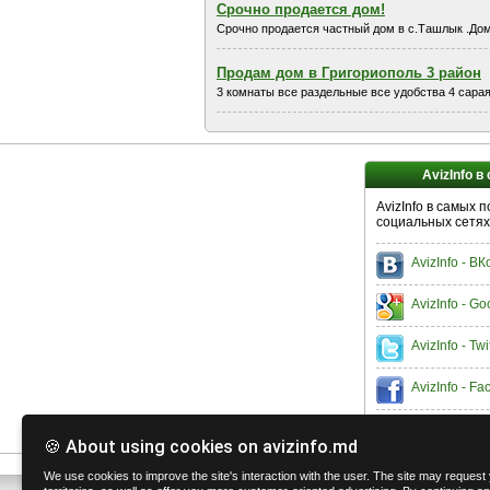
Срочно продается дом!
Срочно продается частный дом в с.Ташлык .Дом в
Продам дом в Григориополь 3 район
3 комнаты все раздельные все удобства 4 сарая
AvizInfo в
AvizInfo в самых 
социальных сетях
AvizInfo - В
AvizInfo - Go
AvizInfo - Twi
AvizInfo - F
🍪 About using cookies on avizinfo.md
We use cookies to improve the site's interaction with the user. The site may request y