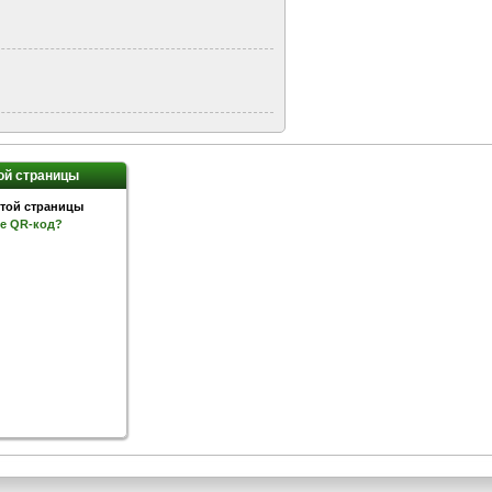
ой страницы
ое QR-код?