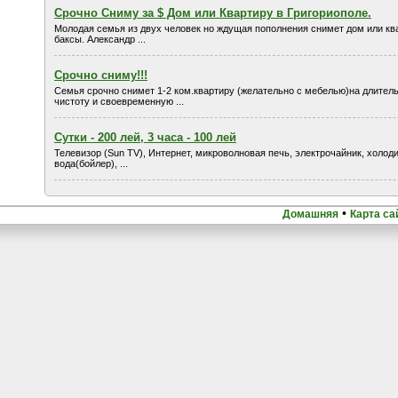
Срочно Сниму за $ Дом или Квартиру в Григориополе.
Молодая семья из двух человек но ждущая пополнения снимет дом или ква
баксы. Александр ...
Срочно сниму!!!
Семья срочно снимет 1-2 ком.квартиру (желательно с мебелью)на длител
чистоту и своевременную ...
Сутки - 200 лей, 3 часа - 100 лей
Телевизор (Sun TV), Интернет, микроволновая печь, электрочайник, холоди
вода(бойлер), ...
•
Домашняя
Карта са