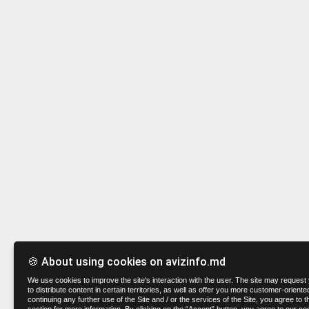
🍪 About using cookies on avizinfo.md
We use cookies to improve the site's interaction with the user. The site may request 
to distribute content in certain territories, as well as offer you more customer-oriente
continuing any further use of the Site and / or the services of the Site, you agree to t