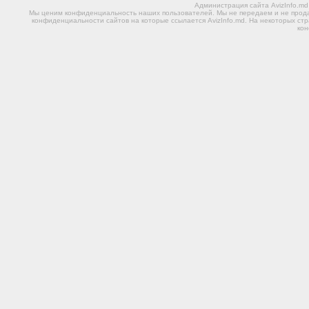
Администрация сайта AvizInfo.m
Мы ценим конфиденциальность наших пользователей. Мы не передаем и не прода
конфиденциальности сайтов на которые ссылается AvizInfo.md. На некоторых стр
ко